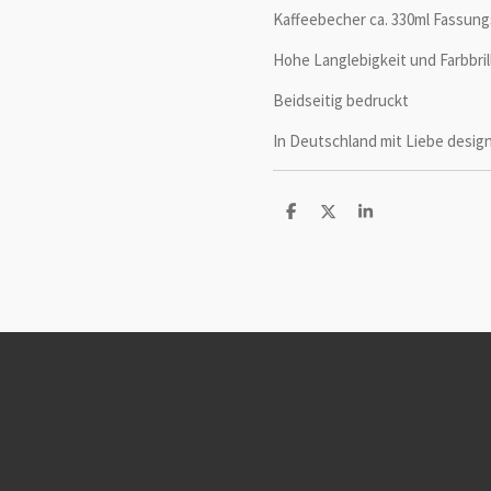
Kaffeebecher ca. 330ml Fassu
Hohe Langlebigkeit und Farbbril
Beidseitig bedruckt
In Deutschland mit Liebe desig
T
T
T
e
e
e
i
i
i
l
l
l
e
e
e
n
n
n