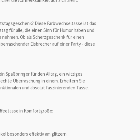
sicher die Aufmerksamkeit auf sich zieht.
urtstagsgeschenk? Diese Farbwechseltasse ist das
ag für alle, die einen Sinn für Humor haben und
te nehmen. Ob als Scherzgeschenk für einen
überraschender Eisbrecher auf einer Party - diese
in Spaßbringer für den Alltag, ein witziges
echte Überraschung in einem. Erheitern Sie
unktionalen und absolut faszinierenden Tasse.
feetasse in Komfortgröße:
ikel besonders effektiv am glitzern